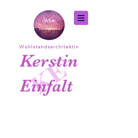
WSA
Transformation
Wohlstandsarchitektin
Kerstin
KE
Einfalt