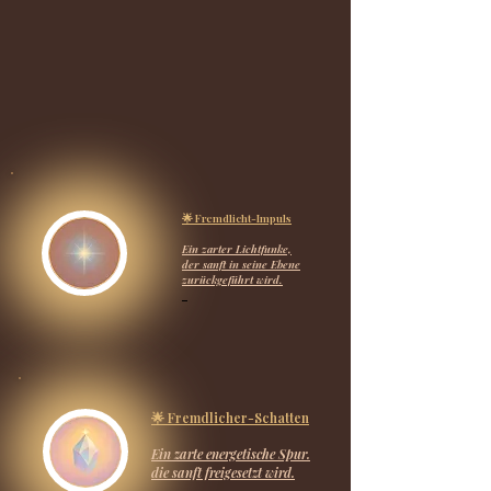
🌟 Fremdlicht-Impuls
Ein zarter Lichtfunke,
der sanft in seine Ebene
zurückgeführt wird.
🌟 Fremdlicher-Schatten
Ein zarte energetische Spur.
die sanft freigesetzt wird.