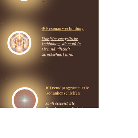
🌟 Resonanzverbindung
Eine feine energetische
Verbindung, die sanft in
Eigenständligkeit
zurückgeführt wird.
🌟 Fremdprogrammierte
Gedankenschleifen
Sanft gespeicherte
Fremdaussage, die jetzt
bewusst gelöst werden.