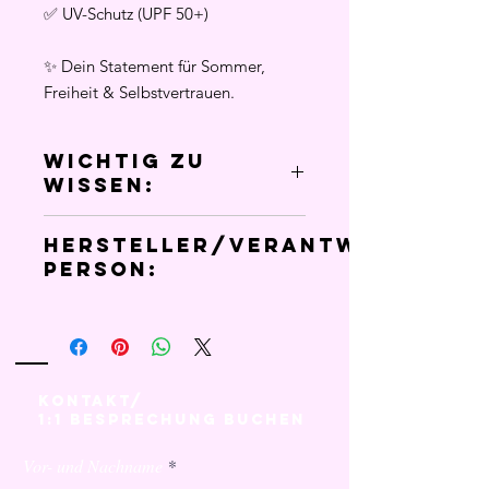
✅ UV-Schutz (UPF 50+)
✨ Dein Statement für Sommer,
Freiheit & Selbstvertrauen.
Wichtig zu
Wissen:
Hersteller/Verantwortlich
Person:
Angel Angie Kollektion
Kerstin Einfalt
Jamm 135
8354 St. Anna am Aigen
Kontakt/
Steiermark
1:1 Besprechung Buchen
Österreich
🌐
Website:
https://www.kerstineinfalt.c
Vor- und Nachname
om/shop-angelangie