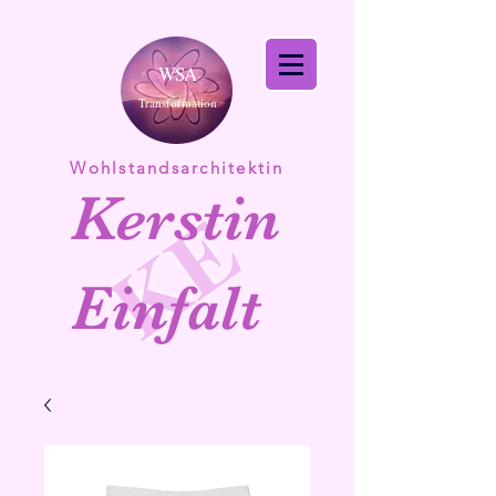
WSA
Transformation
Wohlstandsarchitektin
Kerstin
KE
Einfalt