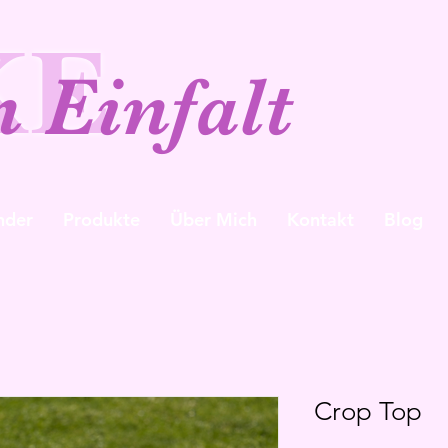
KE
n Einfalt
nder
Produkte
Über Mich
Kontakt
Blog
Crop Top