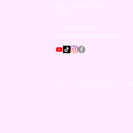
8354 St. Anna am Aigen
Österreich
Tel: +43664/4420231​
teamerschaft@kerstineinfalt.com
© 2021
Impressum
Datenschutz
A