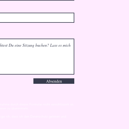
Absenden
nahme durch dieses Formular nicht verschlüsselt ist.
aten zu übermitteln. .
ige ich, dass ich den Datenschutz gelesen und