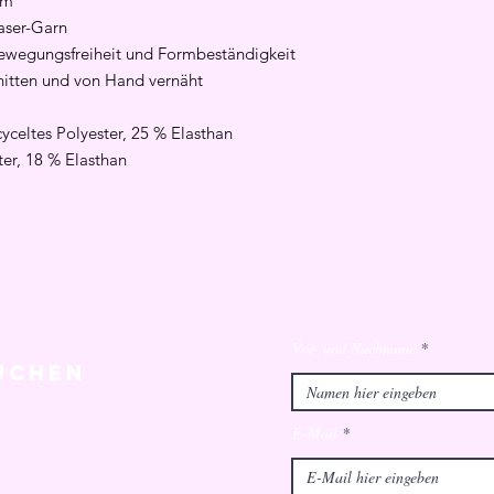
rm
aser-Garn
Bewegungsfreiheit und Formbeständigkeit
itten und von Hand vernäht
celtes Polyester, 25 % Elasthan
ter, 18 % Elasthan
Vor- und Nachname
uchen
E-Mail