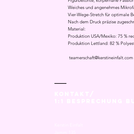
Figurbetonte, körpernahe Passfo
Weiches und angenehmes Mikrof
Vier-Wege-Stretch für optimale 
Nach dem Druck präzise zugeschn
Material:
Produktion USA/Mexiko: 75 % recy
Produktion Lettland: 82 % Polyes
teamerschaft@kerstineinfalt.com
Kontakt/
1:1 Besprechung B
Kerstin Einfalt
Jamm 135