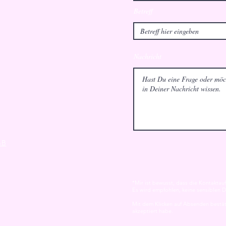
Betreff
Nachricht
GB
*Mir ist bewusst, dass die Kontaktauf
Es wird empfohlen, keine sensiblen D
Mit dem Klicken auf Absenden bestät
akzeptiert habe.