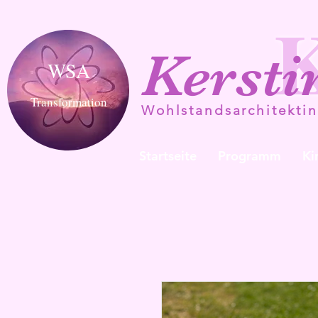
Kersti
WSA
Transformation
Wohlstandsarchitektin
Startseite
Programm
Ki