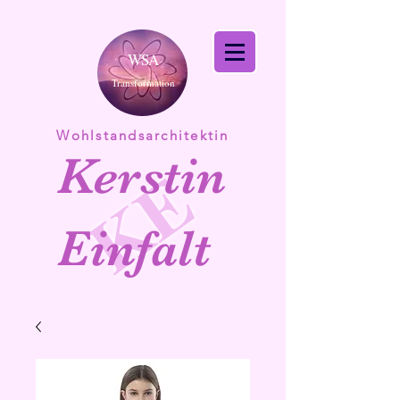
WSA
Transformation
Wohlstandsarchitektin
Kerstin
KE
Einfalt