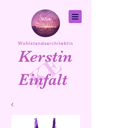
WSA
Transformation
Wohlstandsarchitektin
Kerstin
KE
Einfalt