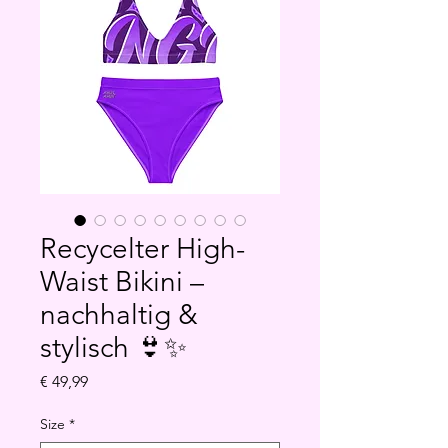
Recycelter High-
Waist Bikini –
nachhaltig &
stylisch 👙✨
Preis
€ 49,99
Size
*