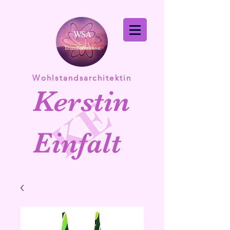
WSA
Transformation
Wohlstandsarchitektin
Kerstin
KE
Einfalt