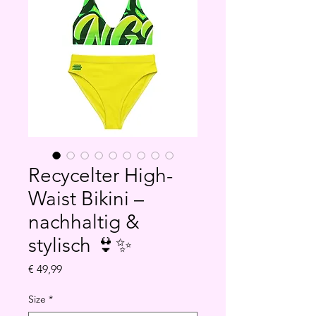
Recycelter High-
Waist Bikini –
nachhaltig &
stylisch 👙✨
Preis
€ 49,99
Size
*