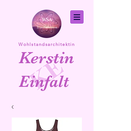
WSA
Transformation
Wohlstandsarchitektin
Kerstin
KE
Einfalt