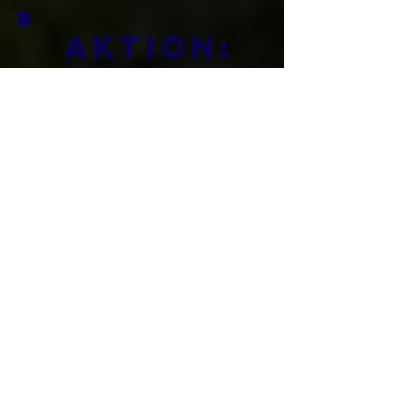
AKTION:
7-Tage-
Zugang
für nur
€10
Wähle
deinen
Zeitraum