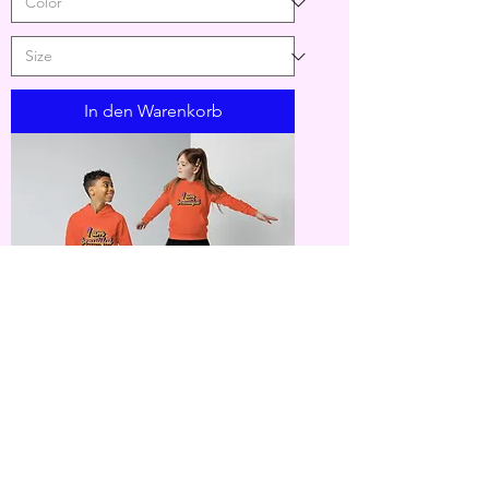
In den Warenkorb
👕 Kinder-Öko-Hoodie – kuschelig,
nachhaltig & stylisch