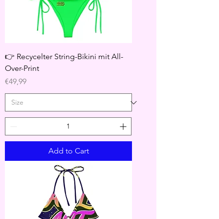
👉 Recycelter String-Bikini mit All-
Over-Print
Price
€49,99
Add to Cart