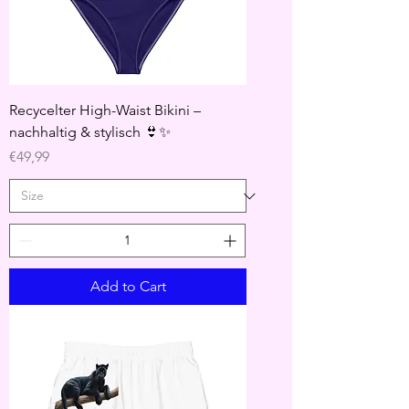
Recycelter High-Waist Bikini –
nachhaltig & stylisch 👙✨
Price
€49,99
Add to Cart