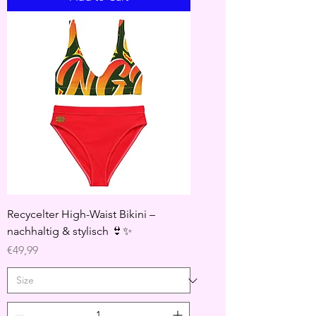
Recycelter High-Waist Bikini –
nachhaltig & stylisch 👙✨
Price
€49,99