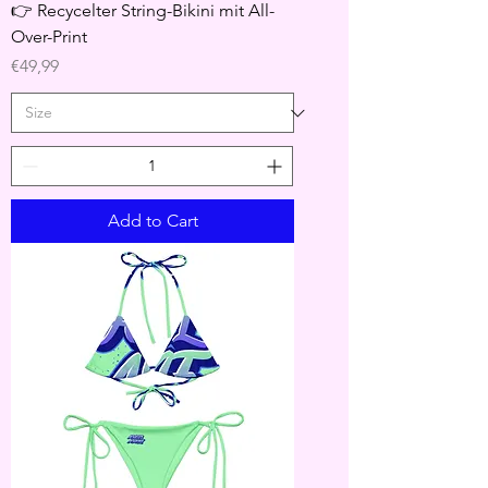
👉 Recycelter String-Bikini mit All-
Over-Print
Price
€49,99
Add to Cart