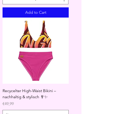
Add to Cart
Recycelter High-Waist Bikini –
nachhaltig & stylisch 👙✨
Price
€49,99