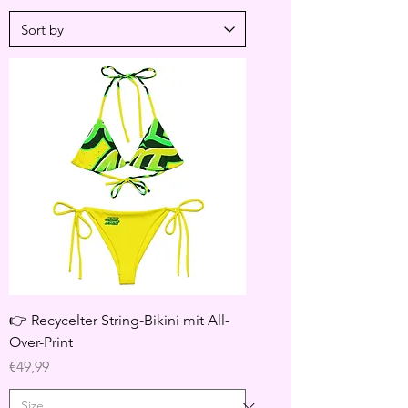
👉 Recycelter String-Bikini mit All-
Over-Print
Price
€49,99