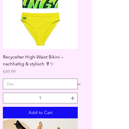
Recycelter High-Waist Bikini –
nachhaltig & stylisch 👙✨
Price
€49,99
Add to Cart