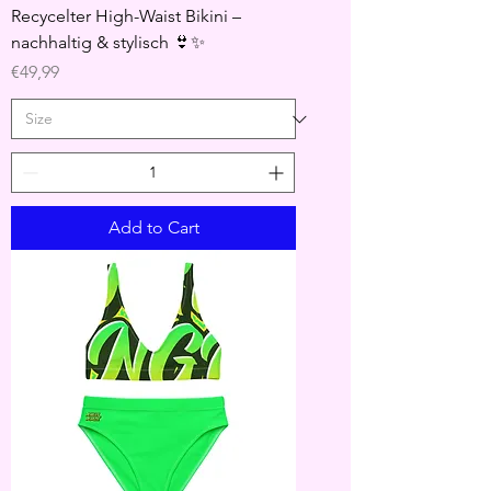
Recycelter High-Waist Bikini –
nachhaltig & stylisch 👙✨
Price
€49,99
Add to Cart