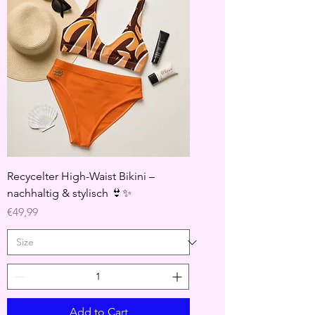
Recycelter High-Waist Bikini –
nachhaltig & stylisch 👙✨
Price
€49,99
Add to Cart