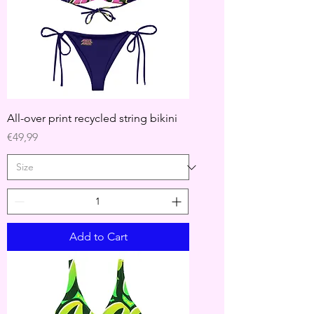
All-over print recycled string bikini
Price
€49,99
Add to Cart