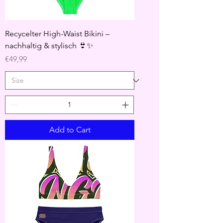
Recycelter High-Waist Bikini –
nachhaltig & stylisch 👙✨
Price
€49,99
Add to Cart