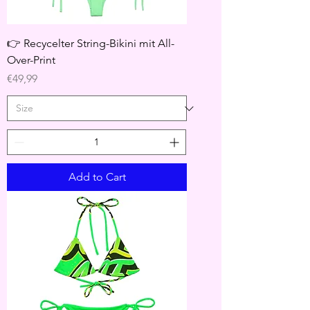
👉 Recycelter String-Bikini mit All-
Over-Print
Price
€49,99
Add to Cart